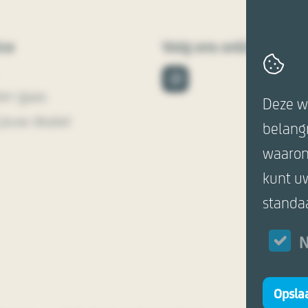
ice
Volg ons online
en gaas
Deze w
jouw dealer
belangr
waarond
kunt u
standa
N
Opslaa