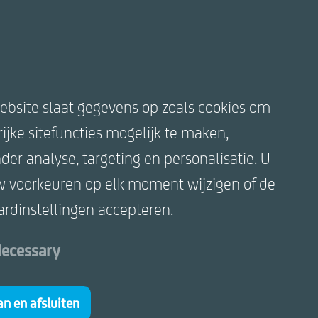
AVZ-Group
Kanaaldijk 11,
5683 CR
Best
ebsite slaat gegevens op zoals cookies om
ijke sitefuncties mogelijk te maken,
Contact
er analyse, targeting en personalisatie. U
Disclaimer
w voorkeuren op elk moment wijzigen of de
Cookie statement
ardinstellingen accepteren.
Privacy statement
ecessary
n en afsluiten