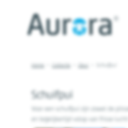
Home
Collectie
Deur
Schuifpui
Schuifpui
Voor een schuifpui zijn zowel de pli
en tegelijkertijd volop van frisse luch