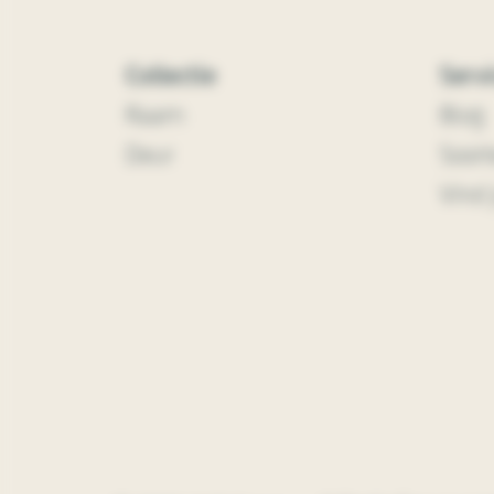
Collectie
Serv
Raam
Blog
Deur
Soort
Vind 