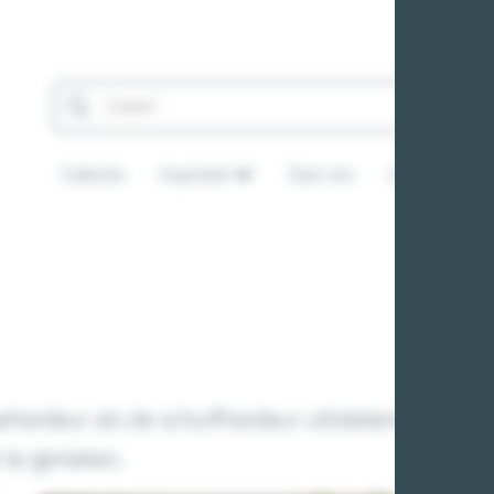
Collectie
Inspiratie
Over ons
Contact
ssehordeur als de schuifhordeur uitstekende oplo
t te genieten.