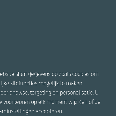
Lees meer
AVZ-Group
Kanaaldijk 11,
5683 CR
Best
ebsite slaat gegevens op zoals cookies om
ijke sitefuncties mogelijk te maken,
Contact
er analyse, targeting en personalisatie. U
Disclaimer
w voorkeuren op elk moment wijzigen of de
Cookie statement
ardinstellingen accepteren.
Privacy statement